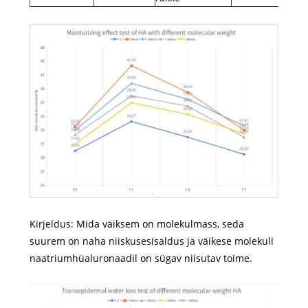
Kirjeldus: Mida väiksem on molekulmass, seda
suurem on naha niiskusesisaldus ja väikese molekuli
naatriumhüaluronaadil on sügav niisutav toime.