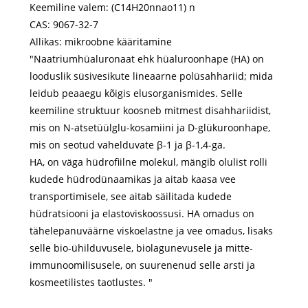
Keemiline valem: (C14H20nnao11) n
CAS: 9067-32-7
Allikas: mikroobne kääritamine
"Naatriumhüaluronaat ehk hüaluroonhape (HA) on
looduslik süsivesikute lineaarne polüsahhariid; mida
leidub peaaegu kõigis elusorganismides. Selle
keemiline struktuur koosneb mitmest disahhariidist,
mis on N-atsetüülglu-kosamiini ja D-glükuroonhape,
mis on seotud vahelduvate β-1 ja β-1,4-ga.
HA, on väga hüdrofiilne molekul, mängib olulist rolli
kudede hüdrodünaamikas ja aitab kaasa vee
transportimisele, see aitab säilitada kudede
hüdratsiooni ja elastoviskoossusi. HA omadus on
tähelepanuväärne viskoelastne ja vee omadus, lisaks
selle bio-ühilduvusele, biolagunevusele ja mitte-
immunoomilisusele, on suurenenud selle arsti ja
kosmeetilistes taotlustes. "