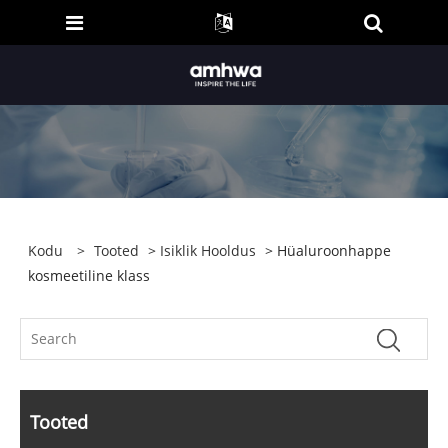
Kodu
>
Tooted
>
Isiklik Hooldus
> Hüaluroonhappe
kosmeetiline klass
Tooted