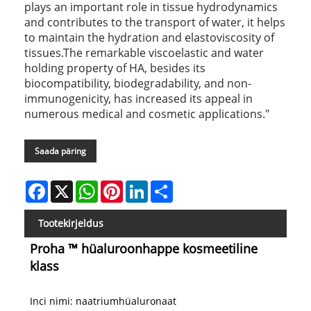
plays an important role in tissue hydrodynamics
and contributes to the transport of water, it helps
to maintain the hydration and elastoviscosity of
tissues.The remarkable viscoelastic and water
holding property of HA, besides its
biocompatibility, biodegradability, and non-
immunogenicity, has increased its appeal in
numerous medical and cosmetic applications."
Saada päring
Facebook
X
WhatsApp
Pinterest
LinkedIn
Share
Tootekirjeldus
Proha ™ hüaluroonhappe kosmeetiline
klass
Inci nimi: naatriumhüaluronaat