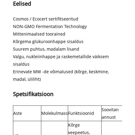
Eelised
Cosmos / Ecocert sertifitseeritud
NON-GMO Fermentation Technology
Mittenimaalsed toorained
Kõrgema glükuroonhappe sisaldus
Suurem puhtus, madalam lisand
Valgu, nukleiinhappe ja raskemetallide väiksem
sisaldus
Erinevate MW -de võimalused (kõrge, keskmine,
madal, üliliht)
Spetsifikatsioon
Soovitan
Aste
Molekulmass
Funktsioonid
Rake
annust
Kõrge
veepeetus,