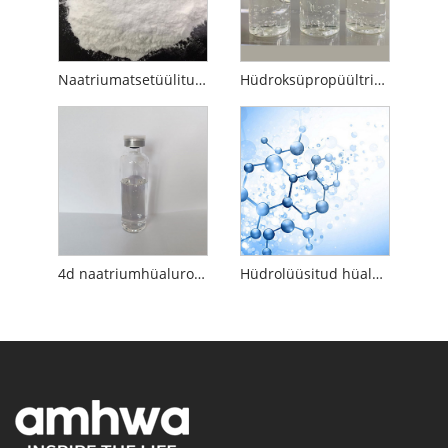
Naatriumatsetüülitud hüaluronaat
Hüdroksüpropüültrimooniumhüaluronaat
4d naatriumhüaluronaat
Hüdrolüüsitud hüaluroonhape