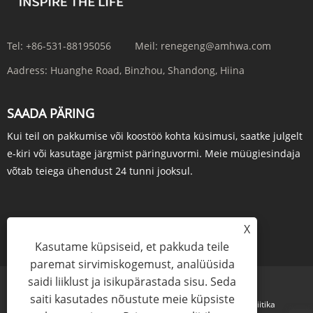
Tel:
+86-531-88195056
Meil:
renegeng@amhwa.com
Aadress:
Huanghe Road, Binzhou, Shandong, Hiina
SAADA PÄRING
Kui teil on pakkumise või koostöö kohta küsimusi, saatke julgelt
e-kiri või kasutage järgmist päringuvormi. Meie müügiesindaja
võtab teiega ühendust 24 tunni jooksul.
X
PÄRING KOHE
Kasutame küpsiseid, et pakkuda teile
paremat sirvimiskogemust, analüüsida
saidi liiklust ja isikupärastada sisu. Seda
saiti kasutades nõustute meie küpsiste
Links
Sitemap
RSS
XML
Privaatsuspoliitika