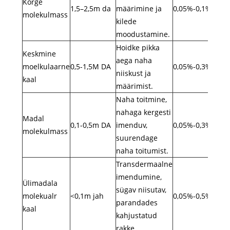
Kõrge
1,5–2,5m da
määrimine ja
0,05%-0,1%
molekulmass
kilede
moodustamine.
Hoidke pikka
Keskmine
aega naha
moelkulaarne
0,5-1,5M DA
0,05%-0,3%
niiskust ja
kaal
Kree
määrimist.
essen
Naha toitmine,
päik
nahaga kergesti
Madal
geel,
0,1-0,5m DA
imenduv,
0,05%-0,3%
molekulmass
juuk
suurendage
naha toitumist.
Transdermaalne
imendumine,
Ülimadala
sügav niisutav,
molekualr
<0,1m jah
0,05%-0,5%
parandades
kaal
kahjustatud
rakke