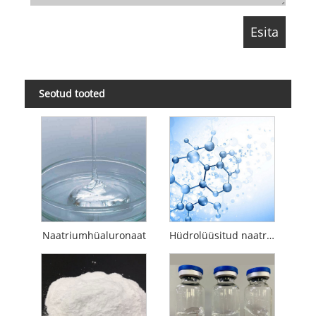
Seotud tooted
Naatriumhüaluronaat
Hüdrolüüsitud naatriumhüaluronaat